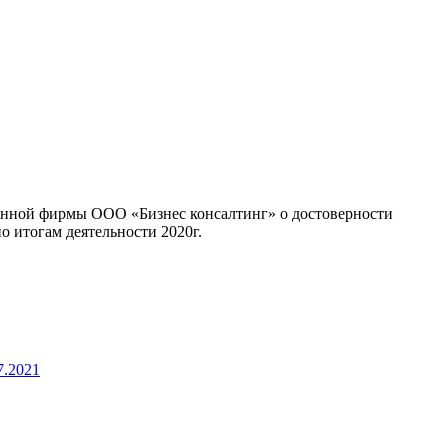
онной фирмы ООО «Бизнес консалтинг» о достоверности
 итогам деятельности 2020г.
.2021